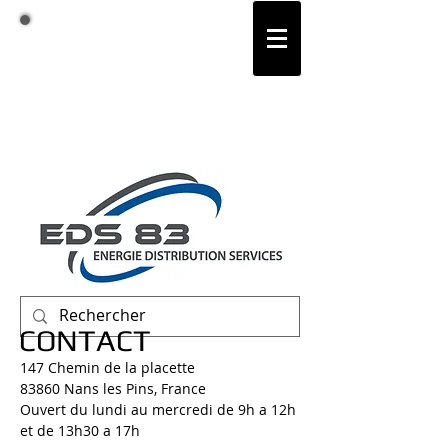
Lundi, Mardi, Mercredi de
9h00 a 12h00 et de 14h00 a
17h00
contact@eds83.fr
09.87.51.53.67
06.99.56.70.33
Nans les Pins (83)
CONTACT
147 Chemin de la placette
83860 Nans les Pins, France
Ouvert du lundi au mercredi de 9h a 12h
et de 13h30 a 17h